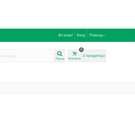
Вітаємо!
Вход
Помощь
0
0
продукт(ы)
Корзина
Поиск