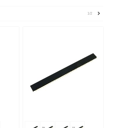
Вперед
1/2
литься
В Корзину
Поделиться