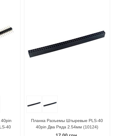
литься
В Корзину
Поделиться
 40pin
Планка Разъемы Штыревые PLS-40
LS-40
40pin Два Ряда 2.54мм (10124)
17,00 грн