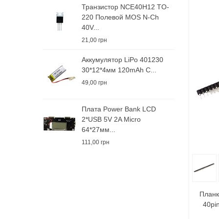
Транзистор NCE40H12 TO-
220 Полевой MOS N-Ch
40V...
21,00 грн
Аккумулятор LiPo 401230
30*12*4мм 120mAh С...
49,00 грн
Плата Power Bank LCD
2*USB 5V 2A Micro
64*27мм...
111,00 грн
В
Планк
40pi