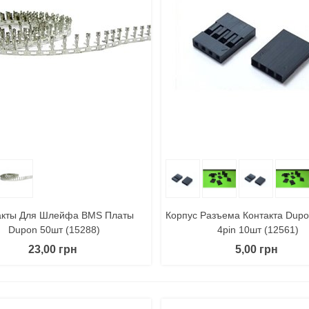
 Корзину
Поделиться
В Корзину
Поде
акты Для Шлейфа BMS Платы
Корпус Разъема Контакта Dup
Dupon 50шт (15288)
4pin 10шт (12561)
ккумулятор LiPo 501012
23,00 грн
5,00 грн
*10*12мм 50mah 1.3g...
0,00 грн