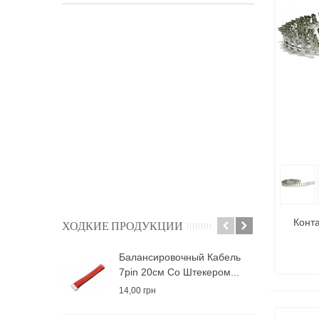
В
Конт
ХОДКИЕ ПРОДУКЦИИ
Балансировочный Кабель
А
7pin 20см Со Штекером...
5
14,00 грн
5