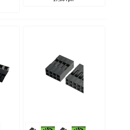
литься
В Корзину
Поделиться