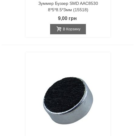
Зуммер Буззер SMD AAC8530
8*5*8.5*3мм (15518)
9,00 грн
В Корзину