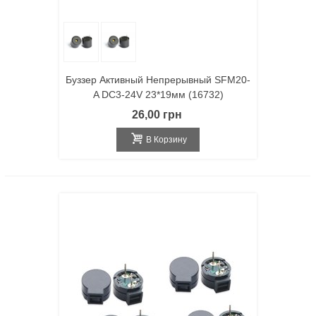
Буззер Активный Непрерывный SFM20-
A DC3-24V 23*19мм (16732)
26,00 грн
В Корзину