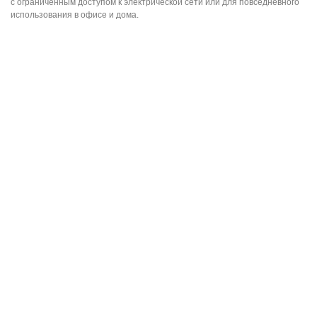
с ограниченным доступом к электрической сети или для повседневного
использования в офисе и дома.