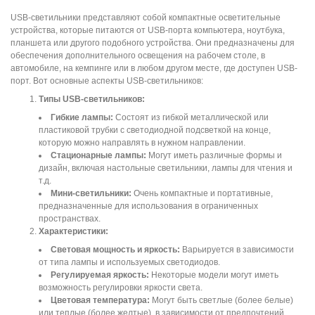
USB-светильники представляют собой компактные осветительные
устройства, которые питаются от USB-порта компьютера, ноутбука,
планшета или другого подобного устройства. Они предназначены для
обеспечения дополнительного освещения на рабочем столе, в
автомобиле, на кемпинге или в любом другом месте, где доступен USB-
порт. Вот основные аспекты USB-светильников:
Типы USB-светильников:
Гибкие лампы:
Состоят из гибкой металлической или
пластиковой трубки с светодиодной подсветкой на конце,
которую можно направлять в нужном направлении.
Стационарные лампы:
Могут иметь различные формы и
дизайн, включая настольные светильники, лампы для чтения и
т.д.
Мини-светильники:
Очень компактные и портативные,
предназначенные для использования в ограниченных
пространствах.
Характеристики:
Световая мощность и яркость:
Варьируется в зависимости
от типа лампы и используемых светодиодов.
Регулируемая яркость:
Некоторые модели могут иметь
возможность регулировки яркости света.
Цветовая температура:
Могут быть светлые (более белые)
или теплые (более желтые), в зависимости от предпочтений