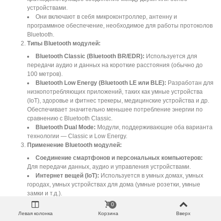
устройствами.
Они включают в себя микроконтроллер, антенну и
программное обеспечение, необходимое для работы протоколов
Bluetooth.
Типы Bluetooth модулей:
Bluetooth Classic (Bluetooth BR/EDR):
Используется для
передачи аудио и данных на короткие расстояния (обычно до
100 метров).
Bluetooth Low Energy (Bluetooth LE или BLE):
Разработан для
низкопотребляющих приложений, таких как умные устройства
(IoT), здоровье и фитнес трекеры, медицинские устройства и др.
Обеспечивает значительно меньшее потребление энергии по
сравнению с Bluetooth Classic.
Bluetooth Dual Mode:
Модули, поддерживающие оба варианта
технологии — Classic и Low Energy.
Применение Bluetooth модулей:
Соединение смартфонов и персональных компьютеров:
Для передачи данных, аудио и управления устройствами.
Интернет вещей (IoT):
Используется в умных домах, умных
городах, умных устройствах для дома (умные розетки, умные
замки и т.д.).
Медицинские устройства:
Для передачи медицинских данных
0
и мониторинга.
Левая колонка
Корзина
Вверх
Аудиоустройства:
Беспроводные наушники, колонки и