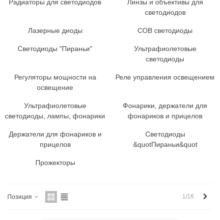
Радиаторы для светодиодов
Линзы и объективы для
светодиодов
Лазерные диоды
COB светодиоды
Светодиоды "Пираньи"
Ультрафиолетовые
светодиоды
Регуляторы мощности на
Реле управления освещением
освещение
Ультрафиолетовые
Фонарики, держатели для
светодиоды, лампы, фонарики
фонариков и прицелов
Держатели для фонариков и
Светодиоды
прицелов
&quotПираньи&quot
Прожекторы
Впе
1/16
Позиция