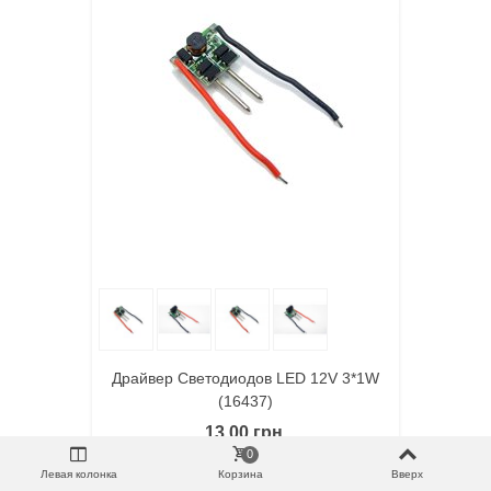
Драйвер Светодиодов LED 12V 3*1W
(16437)
13,00 грн
0
В Корзину
Левая колонка
Корзина
Вверх