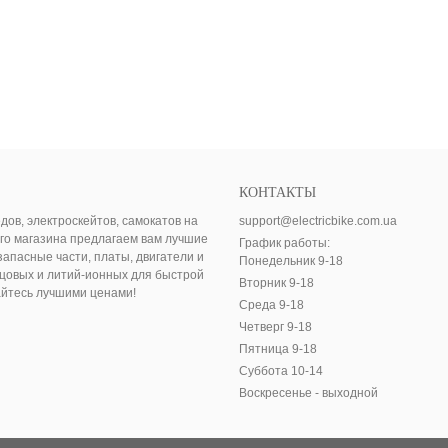
КОНТАКТЫ
в, электроскейтов, самокатов на
support@electricbike.com.ua
его магазина предлагаем вам лучшие
График работы:
запасные части, платы, двигатели и
Понедельник 9-18
цовых и литий-ионных для быстрой
Вторник 9-18
айтесь лучшими ценами!
Среда 9-18
Четверг 9-18
Пятница 9-18
Суббота 10-14
Воскресенье - выходной