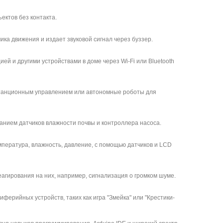
ктов без контакта.
ка движения и издает звуковой сигнал через буззер.
й и другими устройствами в доме через Wi-Fi или Bluetooth
истанционным управлением или автономные роботы для
анием датчиков влажности почвы и контроллера насоса.
мпература, влажность, давление, с помощью датчиков и LCD
агирования на них, например, сигнализация о громком шуме.
иферийных устройств, таких как игра "Змейка" или "Крестики-