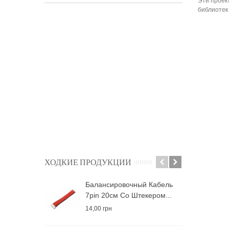
Эти проек
библиотек
ХОДКИЕ ПРОДУКЦИИ
Балансировочный Кабель
А
7pin 20см Со Штекером...
5
14,00 грн
5