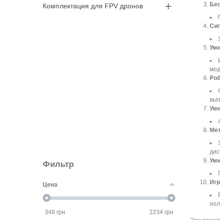
Бес
Комплектация для FPV дронов
Сиг
Умн
мод
Роб
вып
Умн
Мет
дис
Умн
Фильтр
Игр
Цена
нол
348
грн
2234
грн