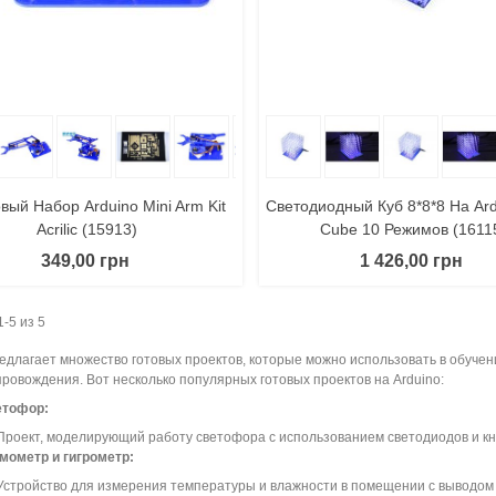
 Корзину
Поделиться
В Корзину
Поде
вый Набор Arduino Mini Arm Kit
Светодиодный Куб 8*8*8 На Ar
Acrilic (15913)
Cube 10 Режимов (1611
349,00 грн
1 426,00 грн
-5 из 5
редлагает множество готовых проектов, которые можно использовать в обучен
ровождения. Вот несколько популярных готовых проектов на Arduino:
етофор:
Проект, моделирующий работу светофора с использованием светодиодов и к
мометр и гигрометр:
Устройство для измерения температуры и влажности в помещении с выводом 