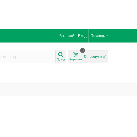
Вітаємо!
Вход
Помощь
0
0
продукт(ы)
Корзина
Поиск