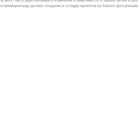
ты могут быть адаптированы и изменены в зависимости от ваших целей и уро
 и примеров кода делают создание и отладку проектов на Arduino доступным
ккумулятор LiPo 501012
*10*12мм 50mah 1.3g...
0,00 грн