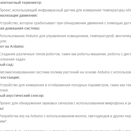
контактный термометр:
Проект, использующий инфракрасный датчик для измерения температуры объе
нализация движения:
Устройство, которое срабатывает при обнаружении движения с помощью датчи
ая домашняя система:
Использование Arduino для управления освещением, температурой, вентиляцие
ули.
от на Arduino:
Создание различных типов роботов, таких как роботы-машинки, роботы с д
олнения задач.
ый сад:
Автоматизированная система полива растений на основе Arduino с использов
еостанция:
Устройство для измерения и отображения погодных параметров, таких как те
плея.
ый акустический сенсор:
Проект для обнаружения звуковых сигналов с использованием микрофона и ре
ы:
Разработка игр на Arduino с использованием кнопок, светодиодов и других пер
ики".