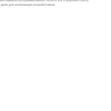
вня навыков программирования. Arduino IDE и широкий спектр
и даже для начинающих разработчиков.